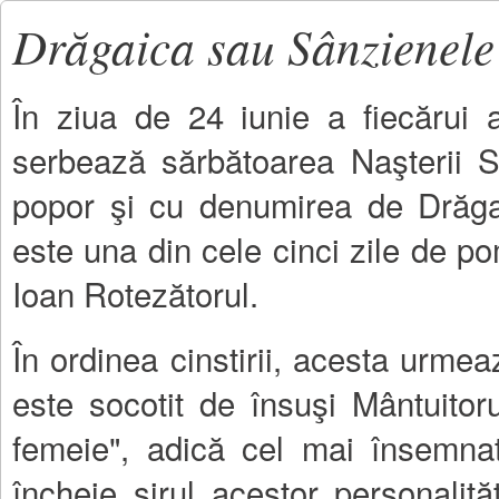
Drăgaica sau Sânzienele
În ziua de 24 iunie a fiecărui 
serbează sărbătoarea Naşterii S
popor şi cu denumirea de Drăga
este una din cele cinci zile de po
Ioan Rotezătorul.
În ordinea cinstirii, acesta urme
este socotit de însuşi Mântuitor
femeie", adică cel mai însemnat
încheie şirul acestor personalit