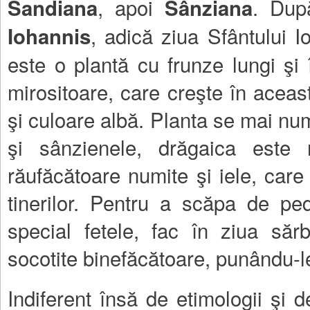
, apoi
. Dup
Sandiana
Sânziana
, adică ziua Sfântului 
Iohannis
este o plantă cu frunze lungi şi î
mirositoare, care creşte în acea
şi culoare albă. Planta se mai num
şi sânzienele, drăgaica este 
răufăcătoare numite şi iele, care
tinerilor. Pentru a scăpa de ped
special fetele, fac în ziua sărb
socotite binefăcătoare, punându-l
Indiferent însă de etimologii şi 