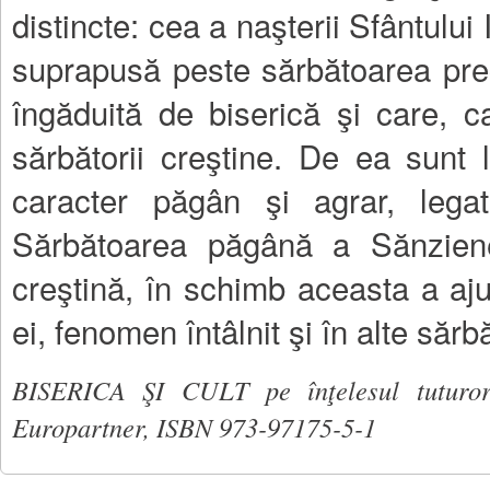
distincte: cea a naşterii Sfântului
suprapusă peste sărbătoarea prec
îngăduită de biserică şi care, c
sărbătorii creştine. De ea sunt 
caracter păgân şi agrar, legat
Sărbătoarea păgână a Sănziene
creştină, în schimb aceasta a aj
ei, fenomen întâlnit şi în alte sărb
BISERICA ŞI CULT pe înţelesul tutur
Europartner, ISBN 973-97175-5-1