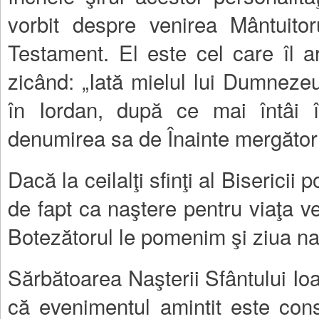
vorbit despre venirea Mântuitor
Testament. El este cel care îl ar
zicând: „Iată mielul lui Dumnezeu
în Iordan, după ce mai întâi îi
denumirea sa de Înainte mergător ş
Dacă la ceilalţi sfinţi al Bisericii
de fapt ca naştere pentru viaţa v
Botezătorul le pomenim şi ziua naş
Sărbătoarea Naşterii Sfântului Ioa
că evenimentul amintit este con